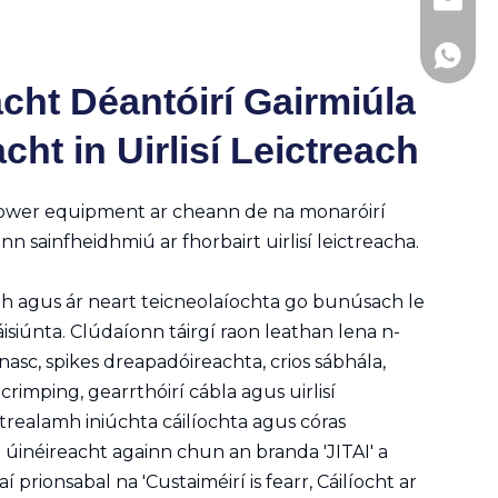
Jitai_e
+86- 1
cht Déantóirí Gairmiúla
cht in Uirlisí Leictreach
c Power equipment ar cheann de na monaróirí
n sainfheidhmiú ar fhorbairt uirlisí leictreacha.
mh agus ár neart teicneolaíochta go bunúsach le
áisiúnta. Clúdaíonn táirgí raon leathan lena n-
 nasc, spikes dreapadóireachta, crios sábhála,
í crimping, gearrthóirí cábla agus uirlisí
-trealamh iniúchta cáilíochta agus córas
oi úinéireacht againn chun an branda 'JITAI' a
 prionsabal na 'Custaiméirí is fearr, Cáilíocht ar