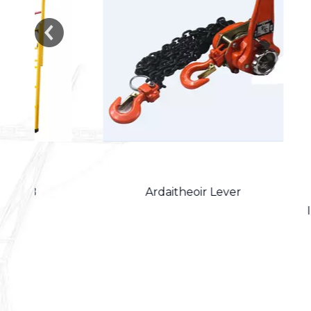
Ardaitheoir Lever
12m Fad
Inslithe 