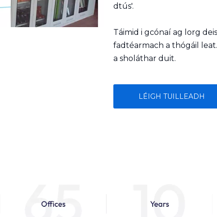
dtús'.
Táimid i gcónaí ag lorg d
fadtéarmach a thógáil leat
a sholáthar duit.
LÉIGH TUILLEADH