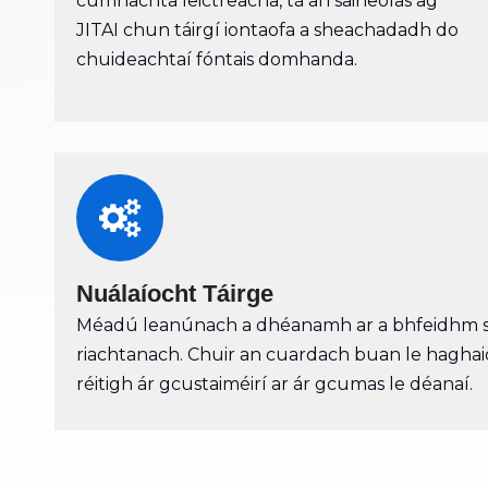
cumhachta leictreacha, tá an saineolas ag
JITAI chun táirgí iontaofa a sheachadadh do
chuideachtaí fóntais domhanda.
Nuálaíocht Táirge
Méadú leanúnach a dhéanamh ar a bhfeidhm s
riachtanach. Chuir an cuardach buan le haghaid
réitigh ár gcustaiméirí ar ár gcumas le déanaí.