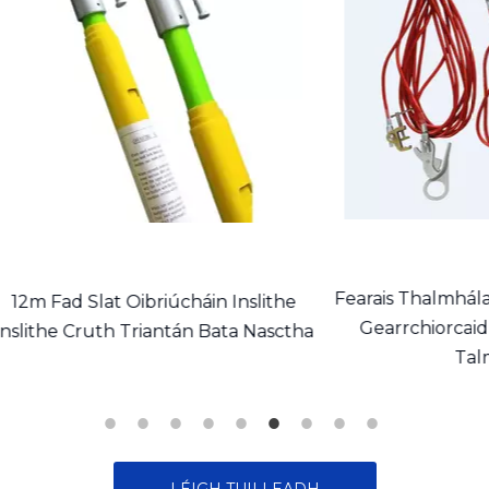
Fearais Thalmhála Iniomp
 Slat Oibriúcháin Inslithe
Gearrchiorcaid Agus T
Cruth Triantán Bata Nasctha
Talmhan