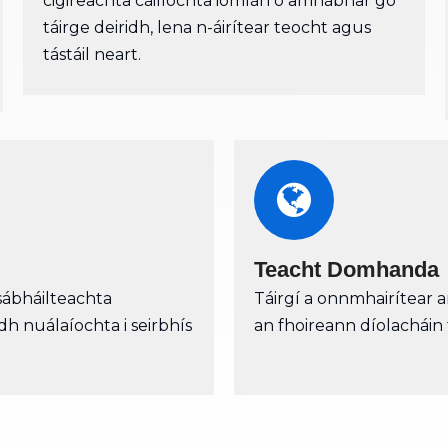
cigireachta cáilíochta iomlán ó amhábhar go
táirge deiridh, lena n-áirítear teocht agus
tástáil neart.
Teacht Domhanda
ábháilteachta
Táirgí a onnmhairítear a
h nuálaíochta i seirbhís
an fhoireann díolacháin 