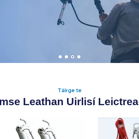
Táirge te
mse Leathan Uirlisí Leictre