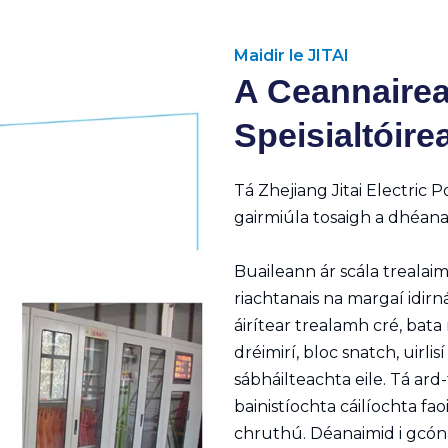
Maidir le JITAI
A Ceannairea
Speisialtóirea
Tá Zhejiang Jitai Electri
gairmiúla tosaigh a dhéanan
Buaileann ár scála trealai
riachtanais na margaí idirn
áirítear trealamh cré, bata
dréimirí, bloc snatch, uirlis
sábháilteachta eile. Tá ard
bainistíochta cáilíochta fa
chruthú. Déanaimid i gcónaí