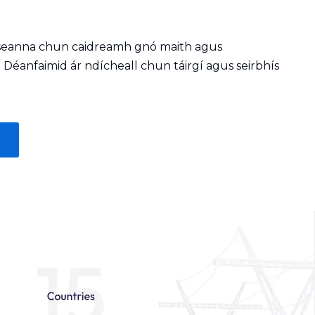
eiseanna chun caidreamh gnó maith agus
. Déanfaimid ár ndícheall chun táirgí agus seirbhís