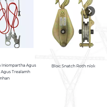
artha Agus
Bloic Snatch Roth níolón
Dreap
realamh