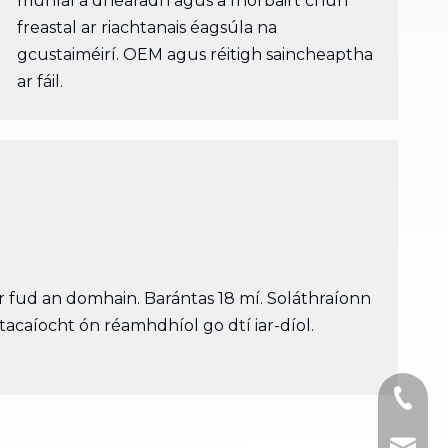
múnlaí a dhearadh agus a fhorbairt chun
freastal ar riachtanais éagsúla na
gcustaiméirí. OEM agus réitigh saincheaptha
ar fáil.
r fud an domhain. Barántas 18 mí. Soláthraíonn
tacaíocht ón réamhdhíol go dtí iar-díol.
+86- 1