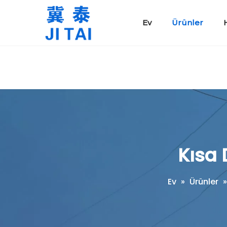
Ev
Ürünler
Koruyucu Güvenlik Araçları
Kauçuk Yalıtım Battaniyeleri
Kısa 
Ev
»
Ürünler