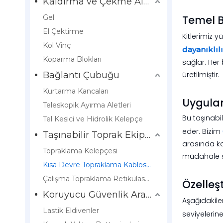
Kaldırma ve Çekme Aletleri
Gel
Temel B
El Çektirme
Kitlerimiz y
Kol Vinç
dayanıklı
Koparma Blokları
sağlar. Her
Bağlantı Çubuğu
üretilmiştir.
Kurtarma Kancaları
Uygula
Teleskopik Ayırma Aletleri
Bu taşınabil
Tel Kesici ve Hidrolik Kelepçe
eder. Bizim
Taşınabilir Toprak Ekipmanları
arasında ko
Topraklama Kelepçesi
müdahale se
Kısa Devre Topraklama Kablosu Kiti
Çalışma Topraklama Retikülasyon Kiti
Özelleş
Koruyucu Güvenlik Araçları
Aşağıdakile
Lastik Eldivenler
seviyelerin