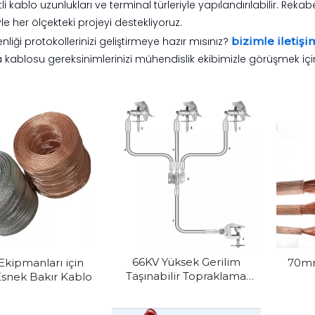
tli kablo uzunlukları ve terminal türleriyle yapılandırılabilir. Rek
le her ölçekteki projeyi destekliyoruz.
enliği protokollerinizi geliştirmeye hazır mısınız?
bizimle iletişi
kablosu gereksinimlerinizi mühendislik ekibimizle görüşmek iç
66KV Yüksek Gerilim
Ekipmanları için
70mm
Taşınabilir Topraklama
nek Bakır Kablo
Kablosu