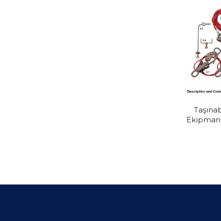
Taşınab
Ekipmanl
Toprak