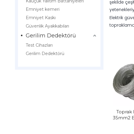
Kauçuk Yalıtım Battaniyeleri
şekilde çeşi
Emniyet kemeri
yetenekleriy
Elektrik güv
Emniyet Kaskı
topraklama 
Güvenlik Ayakkabıları
Gerilim Dedektörü
Test Cihazları
Gerilim Dedektörü
Toprak 
35mm2 Es