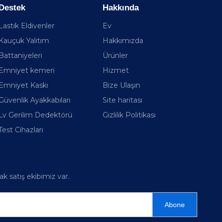
Destek
Hakkında
Lastik Eldivenler
Ev
Kauçuk Yalıtım
Hakkımızda
Battaniyeleri
Ürünler
Emniyet kemeri
Hizmet
Emniyet Kaskı
Bize Ulaşın
Güvenlik Ayakkabıları
Site haritası
Lv Gerilim Dedektörü
Gizlilik Politikası
Test Cihazları
k satış ekibimiz var.
Abone