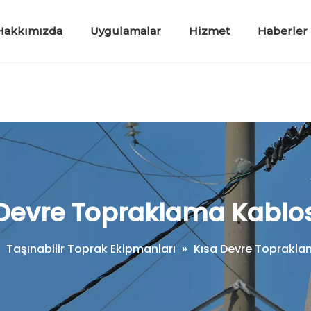
Hakkımızda
Uygulamalar
Hizmet
Haberler
Kaldırma ve Çekme Aletleri
Teleskopik Ayırma Aletleri
Taşınabilir 
Çalışma
Kısa Devre
Alçak G
Devre Topraklama Kablos
»
Taşınabilir Toprak Ekipmanları
»
Kısa Devre Topraklam