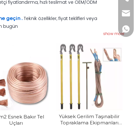
abetçi fiyatlandırma, hızlı teslimat ve OEM/ODM
Jitai_e
me geçin .
Teknik özellikler, fiyat teklifleri veya
in bugün
+86- 1
show more
Yüksek Gerilim Taşınabilir
2 Esnek Bakır Tel
Topraklama Ekipmanları
Uçları
Topraklama Teli Seti