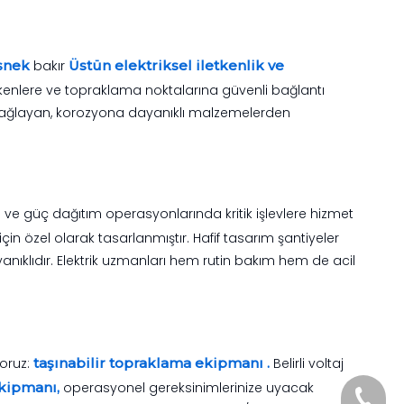
snek
bakır
Üstün elektriksel iletkenlik ve
letkenlere ve topraklama noktalarına güvenli bağlantı
lik sağlayan, korozyona dayanıklı malzemelerden
arı ve güç dağıtım operasyonlarında kritik işlevlere hizmet
çin özel olarak tasarlanmıştır. Hafif tasarım şantiyeler
nıklıdır. Elektrik uzmanları hem rutin bakım hem de acil
yoruz:
taşınabilir topraklama ekipmanı .
Belirli voltaj
ekipmanı,
operasyonel gereksinimlerinize uyacak
+86- 1