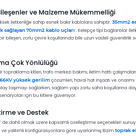
ileşenler ve Malzeme Mükemmelliği
üksek iletkenliğe sahip esnek bakır kablolara sahiptir.
35mm2 e
lık sağlayan 70mm2 kablo uçları
. Kelepçe tipi bağlantılar i
 bir bileşen, zorlu çevre koşullarında bile uzun vadeli güvenilir
ma Çok Yönlülüğü
ir topraklama kitleri, trafo merkezi bakımı, iletim hattı çalışmal
66KV yüksek gerilim
çözümleri, havai hat inşaatı ve onarımı i
lay taşımayı sağlarken, sağlam yapı zorlu saha koşullarına daya
naryoları için bu kitlere güveniyor.
tirme ve Destek
r de dahil olmak üzere kapsamlı özelleştirme seçenekleri sunu
e ve yalıtımlı konfigürasyonlara göre uyarlanmış Bizim
toprak 