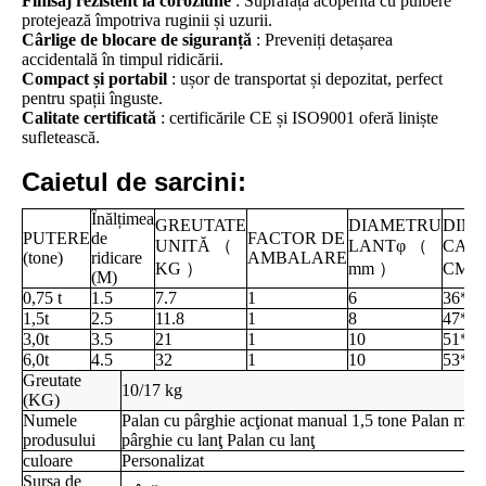
Finisaj rezistent la coroziune
: Suprafața acoperită cu pulbere
protejează împotriva ruginii și uzurii.
Cârlige de blocare de siguranță
: Preveniți detașarea
accidentală în timpul ridicării.
Compact și portabil
: ușor de transportat și depozitat, perfect
pentru spații înguste.
Calitate certificată
: certificările CE și ISO9001 oferă liniște
sufletească.
Caietul de sarcini:
Înălțimea
GREUTATE
DIAMETRU
DIM
PUTERE
de
FACTOR DE
UNITĂ
（
LANTφ
（
CAZ
(tone)
ridicare
AMBALARE
KG
）
mm
）
CM
(M)
0,75 t
1.5
7.7
1
6
36*16
1,5t
2.5
11.8
1
8
47*16
3,0t
3.5
21
1
10
51*19
6,0t
4.5
32
1
10
53*22
Greutate
10/17 kg
(KG)
Numele
Palan cu pârghie acţionat manual 1,5 tone Palan man
produsului
pârghie cu lanţ Palan cu lanţ
culoare
Personalizat
Sursa de