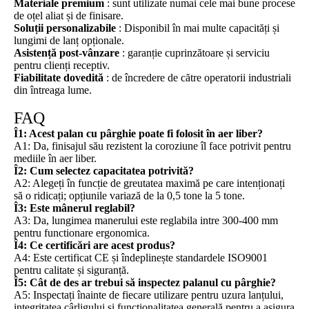
Materiale premium
: sunt utilizate numai cele mai bune procese
de oțel aliat și de finisare.
Soluții personalizabile
: Disponibil în mai multe capacități și
lungimi de lanț opționale.
Asistență post-vânzare
: garanție cuprinzătoare și serviciu
pentru clienți receptiv.
Fiabilitate dovedită
: de încredere de către operatorii industriali
din întreaga lume.
FAQ
Î1: Acest palan cu pârghie poate fi folosit în aer liber?
A1: Da, finisajul său rezistent la coroziune îl face potrivit pentru
mediile în aer liber.
Î2: Cum selectez capacitatea potrivită?
A2: Alegeți în funcție de greutatea maximă pe care intenționați
să o ridicați; opțiunile variază de la 0,5 tone la 5 tone.
Î3: Este mânerul reglabil?
A3: Da, lungimea manerului este reglabila intre 300-400 mm
pentru functionare ergonomica.
Î4: Ce certificări are acest produs?
A4: Este certificat CE și îndeplinește standardele ISO9001
pentru calitate și siguranță.
Î5: Cât de des ar trebui să inspectez palanul cu pârghie?
A5: Inspectați înainte de fiecare utilizare pentru uzura lanțului,
integritatea cârligului și funcționalitatea generală pentru a asigura