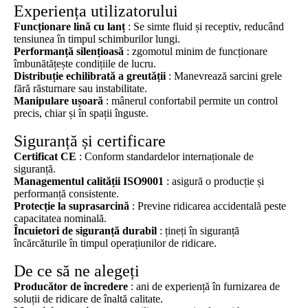
Experiența utilizatorului
Funcționare lină cu lanț
: Se simte fluid și receptiv, reducând
tensiunea în timpul schimburilor lungi.
Performanță silențioasă
: zgomotul minim de funcționare
îmbunătățește condițiile de lucru.
Distribuție echilibrată a greutății
: Manevrează sarcini grele
fără răsturnare sau instabilitate.
Manipulare ușoară
: mânerul confortabil permite un control
precis, chiar și în spații înguste.
Siguranță și certificare
Certificat CE
: Conform standardelor internaționale de
siguranță.
Managementul calității ISO9001
: asigură o producție și
performanță consistente.
Protecție la suprasarcină
: Previne ridicarea accidentală peste
capacitatea nominală.
Încuietori de siguranță durabil
: țineți în siguranță
încărcăturile în timpul operațiunilor de ridicare.
De ce să ne alegeți
Producător de încredere
: ani de experiență în furnizarea de
soluții de ridicare de înaltă calitate.