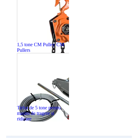
1,5 tone CM Pulley CM
Pullers
Tirfor de 5 tone pentru
mașini de tragere și
ridicare