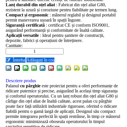
Lanț durabil din oțel aliat
: Fabricat din oțel aliat G80,
rezistent la uzură și coroziune pentru fiabilitate pe termen lung.
Compact și ergonomic
: mânerul reglabil și designul portabil
permit manevrarea ușoară în spații înguste.
Siguranță certificată
: certificat CE și conform ISO9001,
asigurând performanță și conformitate de înaltă calitate.
Aplicații versatile
: Ideal pentru șantiere de construcții,
depozite, fabrici și operațiuni de întreținere.
Cantitate:
Întreba
Adăugați în coș
Descriere produs
Palanul
cu pârghie
este proiectat pentru a oferi performanțe de
ridicare puternice și precise, asigurând în același timp siguranța
și confortul operatorului. Cu un lanț robust din oțel aliat G80 și
cârlige din oțel aliat de înaltă calitate, acest palan cu pârghie
poate face față utilizării industriale riguroase, oferind o ridicare
fiabilă pentru o gamă largă de aplicații. Designul său compact
permite integrarea perfectă în spații restrânse, în timp ce mânerul
ergonomic minimizează oboseala operatorului în timpul
sarcinilor repetitive de ridicare.