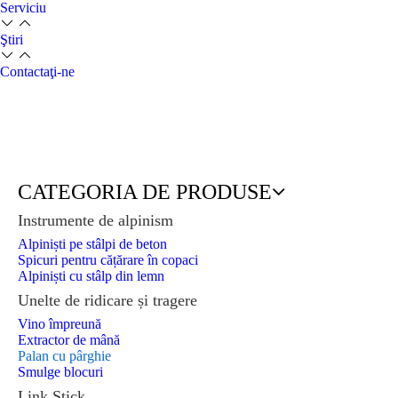
Serviciu
Ştiri
Contactaţi-ne
Palan cu pârghie
Acasă
»
Produse
»
Unelte de ridicare și tragere
»
Palan cu
pârghie
»
Palan cu pârghie
CATEGORIA DE PRODUSE
Instrumente de alpinism
Alpiniști pe stâlpi de beton
Spicuri pentru cățărare în copaci
Alpiniști cu stâlp din lemn
Unelte de ridicare și tragere
Vino împreună
Extractor de mână
Palan cu pârghie
Smulge blocuri
Link Stick