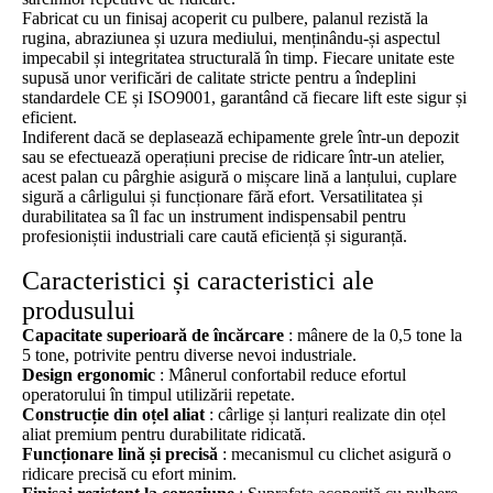
Fabricat cu un finisaj acoperit cu pulbere, palanul rezistă la
rugina, abraziunea și uzura mediului, menținându-și aspectul
impecabil și integritatea structurală în timp. Fiecare unitate este
supusă unor verificări de calitate stricte pentru a îndeplini
standardele CE și ISO9001, garantând că fiecare lift este sigur și
eficient.
Indiferent dacă se deplasează echipamente grele într-un depozit
sau se efectuează operațiuni precise de ridicare într-un atelier,
acest palan cu pârghie asigură o mișcare lină a lanțului, cuplare
sigură a cârligului și funcționare fără efort. Versatilitatea și
durabilitatea sa îl fac un instrument indispensabil pentru
profesioniștii industriali care caută eficiență și siguranță.
Caracteristici și caracteristici ale
produsului
Capacitate superioară de încărcare
: mânere de la 0,5 tone la
5 tone, potrivite pentru diverse nevoi industriale.
Design ergonomic
: Mânerul confortabil reduce efortul
operatorului în timpul utilizării repetate.
Construcție din oțel aliat
: cârlige și lanțuri realizate din oțel
aliat premium pentru durabilitate ridicată.
Funcționare lină și precisă
: mecanismul cu clichet asigură o
ridicare precisă cu efort minim.