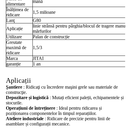
mână
alimentare
Înălțimea de
1,5 milioane
ridicare
Lanţ
G80
linie strânsă pentru pârghia/blocul de tragere manuală,
Aplicație
mărfurilor
Utilizare
Palan de construcție
Greutate
maximă de
1,5/3
ridicare
Marca
JITAI
garanție
1 an
Aplicații
Şantiere
: Ridicaţi cu încredere maşini grele sau materiale de
construcţie.
Depozitare și logistică
: Mutați eficient paleții, echipamentele și
stocurile.
Operațiuni de întreținere
: Ideal pentru ridicarea și
poziționarea componentelor în timpul reparațiilor.
Ateliere industriale
: Ridicare de precizie pentru linii de
asamblare și configurații mecanice.