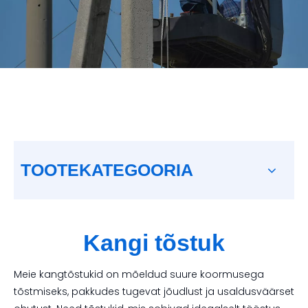
TOOTEKATEGOORIA
Kangi tõstuk
Meie kangtõstukid on mõeldud suure koormusega
tõstmiseks, pakkudes tugevat jõudlust ja usaldusväärset