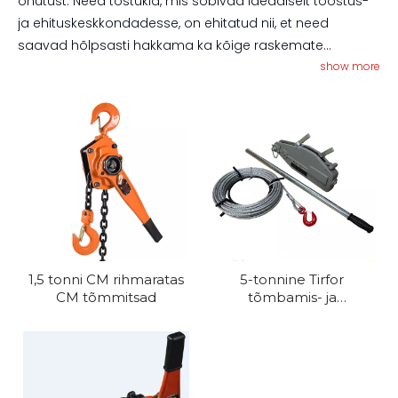
ohutust. Need tõstukid, mis sobivad ideaalselt tööstus-
ja ehituskeskkondadesse, on ehitatud nii, et need
saavad hõlpsasti hakkama ka kõige raskemate
tõsteülesannetega. Valmistatud vastupidavatest
show more
materjalidest, tagavad need kauakestva jõudluse ja
hõlpsasti kasutatavad, tagades raskete koormate
tõhusa ja ohutu tõstmise. Kas tõstmiseks, tõmbamiseks
või kinnitamiseks on meie kangtõstukid usaldusväärne
valik igale professionaalile.
1,5 tonni CM rihmaratas
5-tonnine Tirfor
CM tõmmitsad
tõmbamis- ja
tõstmismasinate jaoks